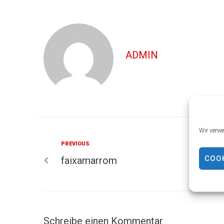
ADMIN
Wir verwe
Previous
PREVIOUS
Beitrags-
COOK
faixamarrom
Navigation
Schreibe einen Kommentar